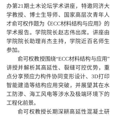
办第
21
期土木论坛学术讲座
，
特邀同济大
学教授、博士生导师
、
国家高层次青年人
才俞可权作题为《
ECC
材料结构与应用》的
学术报告。学院院长赵志伟
出席。
讲座由
学院院长助理
肖杰主持，
学院
近
百名师生
参加
。
俞可权教授围绕
“
ECC
材料结构与应用”
讲授并解析其高延性、裂缝可控优势，重
点分享预应力构件协同变形设计、
3D
打印
智能建造等结构应用突破，并展望其在水
工防渗、海工风电等涉水及极端环境下的
工程化前景。
俞可权
教授
长期深耕高延性混凝土研