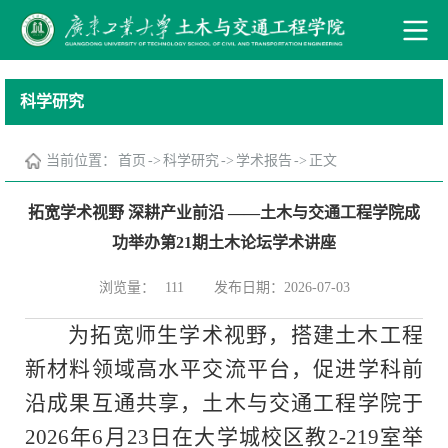
科学研究
当前位置：
首页
->
科学研究
->
学术报告
->
正文
拓宽学术视野 深耕产业前沿 ——土木与交通工程学院成
功举办第21期土木论坛学术讲座
浏览量：
发布日期：2026-07-03
111
为拓宽师生学术视野，搭建土木工程
新材料领域高水平交流平台
，
促进学科前
沿成果互通共享，
土木与交通工程学
院
于
2026
年
6
月
23
日在大学城校区教
2-219
室
举