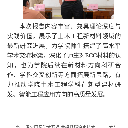
本次报告内容丰富、兼具理论深度与
实践价值，展示了土木工程新材料领域的
最新研究进展，为学院师生搭建了高水平
学术交流桥梁，深化了师生对
ECC
材料的认
知，也为学院
后续在
新材料方向科研合
作、学科交叉创新
等方面
拓展
新
思路，有
力推动
学院
土木工程学科在新型建材研
发、智能工程应用方向
的
高质量发展。
上一条：
深化国际学术互通 共探低碳治水技术 ——土木与