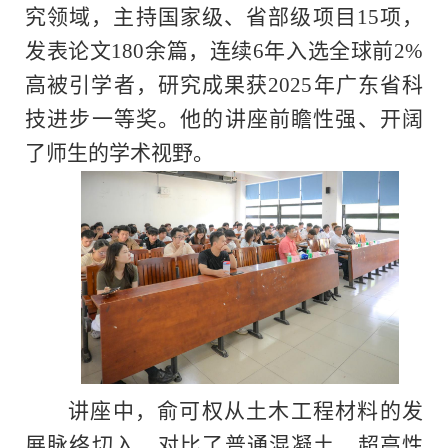
究领域，主持国家级、省部级项目
15
项，
发表论文
180
余篇，连续
6
年入选全球前
2%
高被引学者，研究成果获
2025
年广东省科
技进步一等奖。
他的讲座前瞻性强、开阔
了师生的学术视野。
讲座中，俞可权从土木工程材料的发
展脉络切入，对比了普通混凝土、超高性