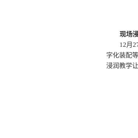
现场
12月
字化装配
浸润教学