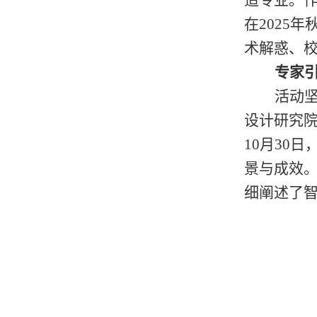
在2025
术解惑、校
专家
活动
设计研究
10月30
景与成效。
细阐述了