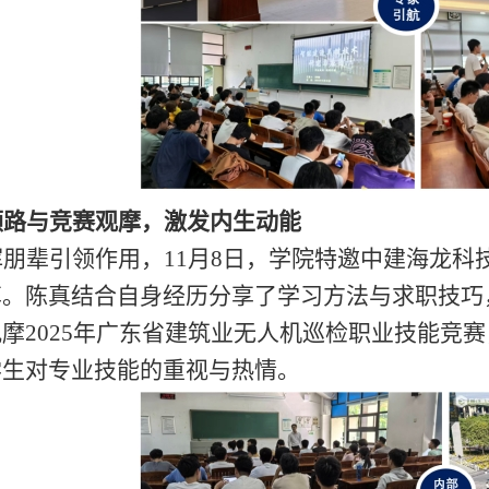
领路与竞赛观摩，激发内生动能
挥朋辈引领作用，
11月8日，
学院
特邀中建海龙科
享。陈
真
结合自身经历分享了学习方法与求职技巧
观摩
2025年广东省建筑业无人机巡检职业技能竞
学生对专业技能的重视与热情。