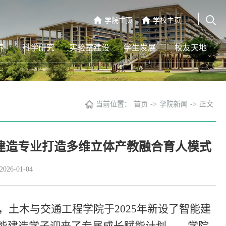
学院主页
学校主页
养
科学研究
实验室建设
学生发展
校友天地
当前位置：
首页
->
学院新闻
->
正文
建造专业打造多维立体产教融合育人模式
26-01-04
，土木与交通工程学院
于
2025年新设了智能建
级智能建造学子迎来了专属成长赋能计划——学院