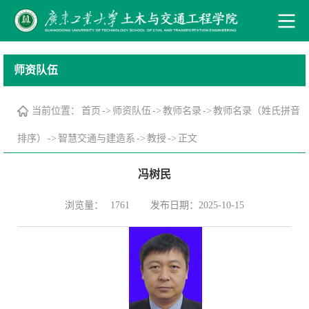
师资队伍
当前位置：
首页
->
师资队伍
->
教师名录
->
教师名录（姓氏拼音
排序）
->
智慧交通与建造系
->
教授
->
正文
冯树民
浏览量：
发布日期：2025-10-15
1761