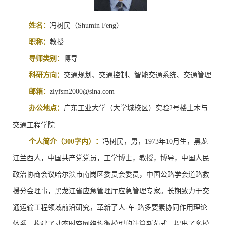
姓名：
冯树民
（
S
hu
min Feng
）
职称：
教授
导师类别：
博导
科研方向：
交通规划、交通控制、智能交通系统
、交通管理
邮箱：
zlyfsm2000@sina.com
办公地点：
广东工业大学（大学城校区）实验
2
号楼土木与
交通工程学院
个人简介（
300
字内）：
冯树民，男，
1973
年
10
月生，黑龙
江兰西人，中国共产党党员，工学博士，教授，博导，中国人民
政治协商会议哈尔滨市南岗区委员会委员，中国公路学会道路救
援分会理事，黑龙江省应急管理厅应急管理专家。长期致力于交
通运输工程领域前沿研究，革新了人
-
车
-
路多要素协同作用理论
体系，构建了动态时空网络均衡模型的计算新范式，提出了多模