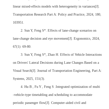
linear mixed-effects models with heterogeneity in variances[J].
Transportation Research Part A: Policy and Practice, 2024, 180,
103951.
2.
Sun Y, Feng S*. Effects of lane-change scenarios on
lane-change decision and eye movement[J]. Ergonomics, 2024,
67(1): 69-80.
3.
Sun Y, Feng S*, Zhao H. Effects of Vehicle Interactions
on Drivers' Lateral Decisions during Lane Changes Based on a
Visual Search[J]. Journal of Transportation Engineering, Part A:
Systems, 2025, 151(3).
4.
Hu B , Fu Y , Feng S .Integrated optimization of multi
‐
vehicle
‐
type timetabling and scheduling to accommodate
periodic passenger flow[J]. Computer-aided civil and