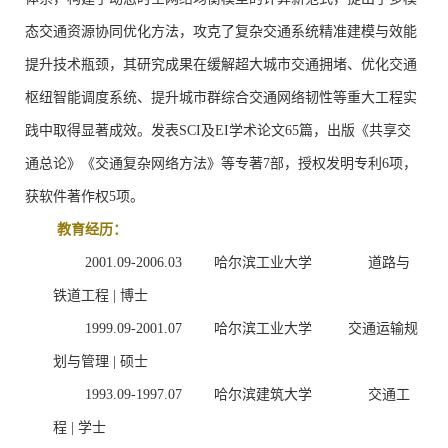
态交通资源协同优化方法，攻克了复杂交通系统精准建模与效能
提升技术瓶颈，其研究成果在缓解超大城市交通拥堵、优化交通
枢纽智能调度系统、提升城市群综合交通网络韧性等重大工程实
践中取得显著成效。发表
SCI
及
EI
学术论文
65
篇，出版《共享交
通总论》《交通复杂网络方法》等专著
7
部，授权发明专利
6
项，
获软件著作权
5
项。
教育经历
：
2001.09-2006.03
哈尔滨工业大学 道路与
铁道工程
|
博士
1999.09-2001.07
哈尔滨工业大学
交通运输规
划与管理
|
硕士
1993.09-1997.07
哈尔滨建筑大学 交通工
程
|
学士