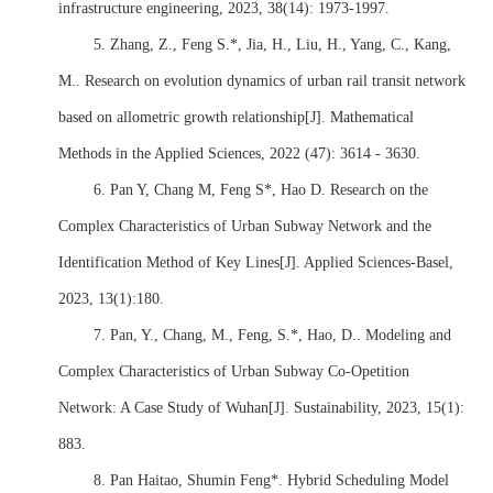
infrastructure engineering, 2023, 38(14): 1973-1997.
5.
Zhang, Z., Feng S.*, Jia, H., Liu, H., Yang, C., Kang,
M.. Research on evolution dynamics of urban rail transit network
based on allometric growth relationship[J]. Mathematical
Methods in the Applied Sciences, 2022 (47): 3614 - 3630.
6.
Pan Y, Chang M, Feng S*, Hao D. Research on the
Complex Characteristics of Urban Subway Network and the
Identification Method of Key Lines[J]. Applied Sciences-Basel,
2023, 13(1):180.
7.
Pan, Y., Chang, M., Feng, S.*, Hao, D.. Modeling and
Complex Characteristics of Urban Subway Co-Opetition
Network: A Case Study of Wuhan[J]. Sustainability, 2023, 15(1):
883.
8.
Pan Haitao, Shumin Feng*. Hybrid Scheduling Model