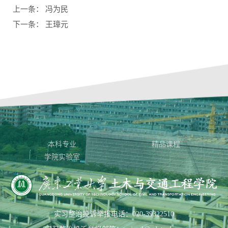
上一条：
冯为民
下一条：
王璋元
本科专业
精品课程
学院实验室
实习整治投诉举报电话：020-39322510