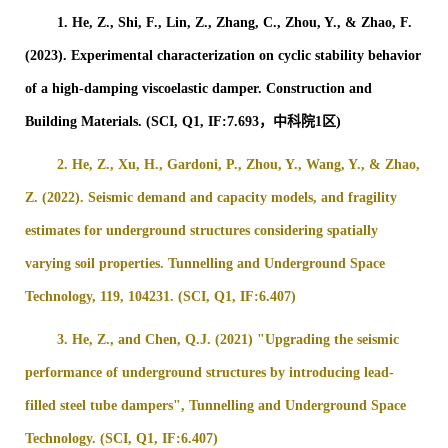
1.
He, Z., Shi, F., Lin, Z., Zhang, C., Zhou, Y., & Zhao, F.
(2023). Experimental characterization on cyclic stability behavior
of a high-damping viscoelastic damper. Construction and
Building Materials. (SCI, Q1, IF:7.693
，中科院1区
)
2.
He, Z., Xu, H., Gardoni, P., Zhou, Y., Wang, Y., & Zhao,
Z. (2022). Seismic demand and capacity models, and fragility
estimates for underground structures considering spatially
varying soil properties. Tunnelling and Underground Space
Technology, 119, 104231. (SCI, Q1, IF:6.407)
3.
He, Z., and Chen, Q.J. (2021) "Upgrading the seismic
performance of underground structures by introducing lead-
filled steel tube dampers", Tunnelling and Underground Space
Technology. (SCI, Q1, IF:6.407)