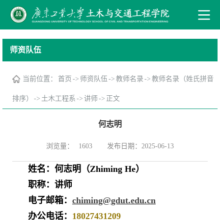
师资队伍
当前位置：
首页
->
师资队伍
->
教师名录
->
教师名录（姓氏拼音
排序）
->
土木工程系
->
讲师
->
正文
何志明
浏览量：
发布日期：2025-06-13
1603
姓名：
何志明（
Zhiming He）
职称：讲师
电子邮箱：
chiming@gdut.edu.cn
办公电话：
18027431209