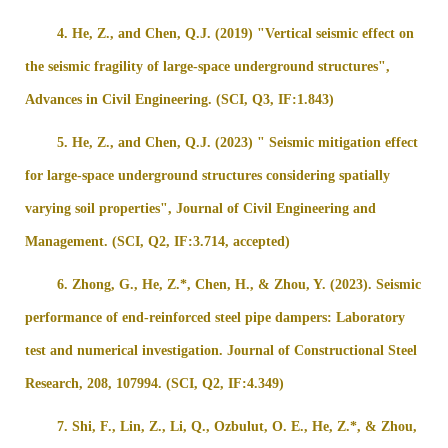
4.
He, Z., and Chen, Q.J. (2019) "Vertical seismic effect on
the seismic fragility of large-space underground structures",
Advances in Civil Engineering. (SCI, Q3, IF:1.843)
5.
He, Z., and Chen, Q.J. (2023) " Seismic mitigation effect
for large-space underground structures considering spatially
varying soil properties", Journal of Civil Engineering and
Management. (SCI, Q2, IF:3.714, accepted)
6.
Zhong, G., He, Z.*, Chen, H., & Zhou, Y. (2023). Seismic
performance of end-reinforced steel pipe dampers: Laboratory
test and numerical investigation. Journal of Constructional Steel
Research, 208, 107994. (SCI, Q2, IF:4.349)
7.
Shi, F., Lin, Z., Li, Q., Ozbulut, O. E., He, Z.*, & Zhou,