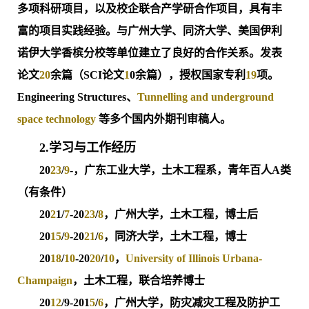
多项科研项目，以及校企联合产学研合作项目，具有丰
富的项目实践经验。与广州大学、同济大学、美国伊利
诺伊大学香槟分校等单位建立了良好的合作关系。发表
论文
20
余篇（SCI论文
1
0余篇），授权国家专利
19
项。
Engineering Structures、
Tunnelling and underground
space technology
等多个国内外期刊审稿人。
2.学习与工作经历
20
23
/
9
-，广东工业大学，土木工程系，青年百人A类
（有条件）
20
2
1/
7
-20
23
/
8
，广州大学，土木工程，博士后
20
15
/
9
-20
21
/
6
，同济大学，土木工程，博士
20
18
/
10
-20
20
/
10
，
University of Illinois Urbana-
Champaign
，土木工程，联合培养博士
20
12
/9-201
5
/
6
，广州大学，防灾减灾工程及防护工