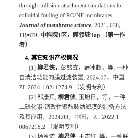
through collision-attachment simulations for
colloidal fouling of RO/NF membranes.
Journal of membrane science
, 2021, 638,
119679.
中科院
1
区，膜领域
Top
（第一作
者）
4.
其它知识产权情况
[1]
柳君侠，
彭铭鑫，薛冰超，等
,
一种
自清洁功能的膜过滤装置
, 2024.07
，中国
,
ZL 2024 1 0211274.9
（发明专利）
[2]
邹康兵
,
柳君侠
,
玉旭日，等，一种
二硫化钼
-
铜改性聚酰胺纳滤膜的制备方法
及其应用，
2024.08
，中国，
ZL 2022 1
0867216.2
（发明专利）
[3]
杨恩诺
,
柳君侠
,
王志红
,
等，一种联