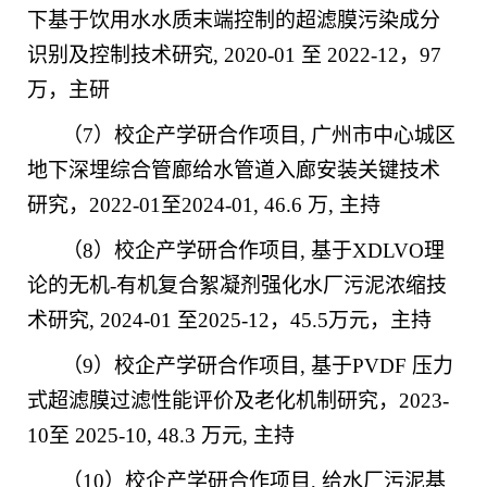
下基于饮用水水质末端控制的超滤膜污染成分
识别及控制技术研究
, 2020-01
至
2022-12
，
97
万，主研
（
7
）校企产学研合作项目
,
广州市中心城区
地下深埋综合管廊给水管道入廊安装关键技术
研究，
2022-01
至
2024-01, 46.6
万
,
主持
（
8
）校企产学研合作项目
,
基于
XDLVO
理
论的无机
-
有机复合絮凝剂强化水厂污泥浓缩技
术研究
, 2024-01
至
2025-12
，
45.5
万元，主持
（
9
）校企产学研合作项目
,
基于
PVDF
压力
式超滤膜过滤性能评价及老化机制研究，
2023-
10
至
2025-10, 48.3
万元
,
主持
（
10
）校企产学研合作项目
,
给水厂污泥基