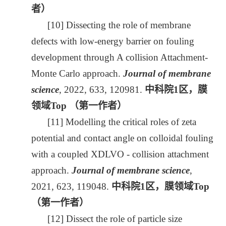
者）
[10] Dissecting the role of membrane
defects with low-energy barrier on fouling
development through A collision Attachment-
Monte Carlo approach.
Journal of membrane
science
, 2022, 633, 120981.
中科院
1
区，膜
领域
Top
（第一作者）
[11] Modelling the critical roles of zeta
potential and contact angle on colloidal fouling
with a coupled XDLVO - collision attachment
approach.
Journal of membrane science
,
2021, 623, 119048.
中科院
1
区，膜领域
Top
（第一作者）
[12] Dissect the role of particle size