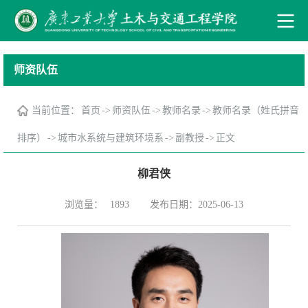
师资队伍
当前位置：
首页
->
师资队伍
->
教师名录
->
教师名录（姓氏拼音
排序）
->
城市水系统与建筑环境系
->
副教授
->
正文
柳君侠
浏览量：
发布日期：2025-06-13
1893