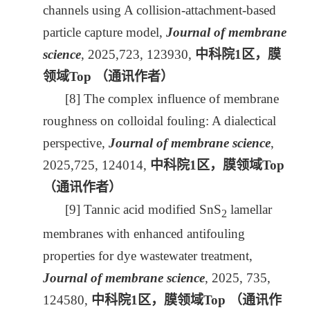
channels using A collision-attachment-based
particle capture model,
Journal of membrane
science
, 2025,723, 123930,
中科院
1
区，膜
领域
Top
（通讯作者）
[8] The complex influence of membrane
roughness on colloidal fouling: A dialectical
perspective,
Journal of membrane science
,
2025,725, 124014,
中科院
1
区，膜领域
Top
（通讯作者）
[9] Tannic acid modified SnS
lamellar
2
membranes with enhanced antifouling
properties for dye wastewater treatment,
Journal of membrane science
, 2025, 735,
124580,
中科院
1
区，膜领域
Top
（通讯作