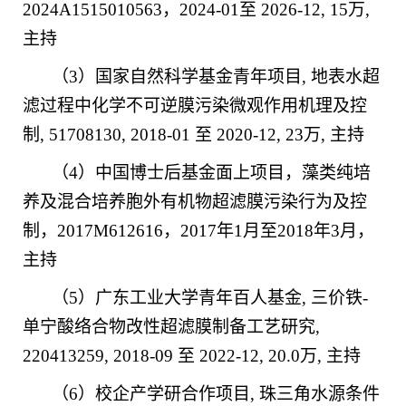
2024A1515010563
，
2024-01
至
2026-12, 15
万
,
主持
（
3
）国家自然科学基金青年项目
,
地表水超
滤过程中化学不可逆膜污染微观作用机理及控
制
, 51708130, 2018-01
至
2020-12, 23
万
,
主持
（
4
）中国博士后基金面上项目，藻类纯培
养及混合培养胞外有机物超滤膜污染行为及控
制，
2017M612616
，
2017
年
1
月至
2018
年
3
月，
主持
（
5
）广东工业大学青年百人基金
,
三价铁
-
单宁酸络合物改性超滤膜制备工艺研究
,
220413259, 2018-09
至
2022-12, 20.0
万
,
主持
（
6
）校企产学研合作项目
,
珠三角水源条件