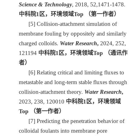
Science & Technology
, 2018, 52,1471-1478.
中科院
1
区，环境领域
Top
（第一作者）
[5]
Collision-attachment simulation of
membrane fouling by oppositely and similarly
charged colloids.
Water Research
,
2024, 252,
121194
中科院
1
区，环境领域
Top
（通讯作
者）
[6]
Relating critical and limiting fluxes to
metastable and long-term stable fluxes through
collision-attachment theory.
Water Research
,
2023, 238, 120010
中科院
1
区，环境领域
Top
（第一作者）
[7] Predicting the penetration behavior of
colloidal foulants into membrane pore