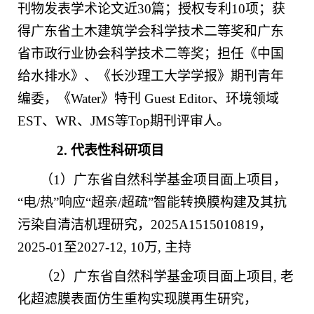
刊物发表学术论文近
30
篇；授权专利
10
项；获
得广东省土木建筑学会科学技术二等奖和广东
省市政行业协会科学技术二等奖；担任《中国
给水排水》、《长沙理工大学学报》期刊青年
编委，《
Water
》特刊
Guest Editor
、环境领域
EST
、
WR
、
JMS
等
Top
期刊评审人。
2.
代表性科研项目
（
1
）广东省自然科学基金项目面上项目，
“
电
/
热
”
响应
“
超亲
/
超疏
”
智能转换膜构建及其抗
污染自清洁机理研究，
2025A1515010819
，
2025-01
至
2027-12, 10
万
,
主持
（
2
）广东省自然科学基金项目面上项目
,
老
化超滤膜表面仿生重构实现膜再生研究，