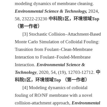
modeling dynamics of membrane cleaning.
Environmental Science & Technology,
2024,
58, 23222-23230
中科院
1
区，环境领域
Top
（第一作者）
[3] Stochastic Collision–Attachment-Based
Monte Carlo Simulation of Colloidal Fouling:
Transition from Foulant–Clean-Membrane
Interaction to Foulant–Fouled-Membrane
Interaction.
Environmental Science &
Technology
, 2020, 54, (19), 12703-12712.
中
科院
1
区，环境领域
Top
（第一作者）
[4] Modeling dynamics of colloidal
fouling of RO/NF membrane with a novel
collision-attachment approach,
Environmental