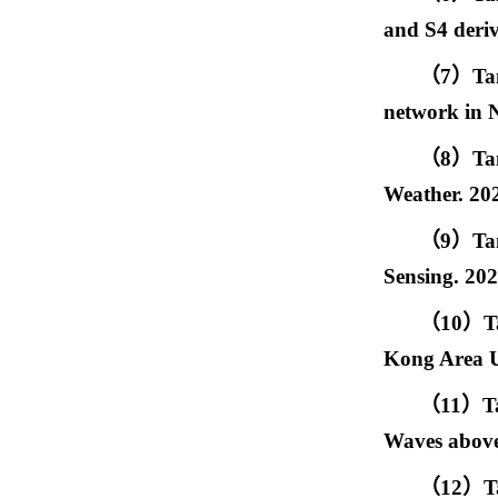
and S4 deriv
（
7
）
Ta
network in N
（
8
）
Ta
Weather. 20
（
9
）
Ta
Sensing. 202
（
10
）
T
Kong Area U
（
11
）
T
Waves above
（
12
）
T