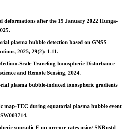
und deformations after the 15 January 2022 Hunga-
2025.
orial plasma bubble detection based on GNSS
tions, 2025, 29(2): 1-11.
Medium-Scale Traveling Ionospheric Disturbance
cience and Remote Sensing, 2024.
torial plasma bubble-induced ionospheric gradients
ric map‐TEC during equatorial plasma bubble event
023SW003714.
pheric sporadic E occurrence rates using SNRnstd