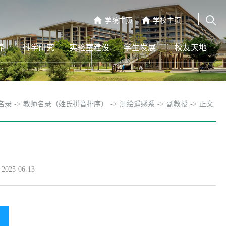
学院主页
学校主页
养
科学研究
实验室建设
学生发展
校友天地
名录
->
教师名录（姓氏拼音排序）
->
测绘遥感系
->
副教授
->
正文
25-06-13