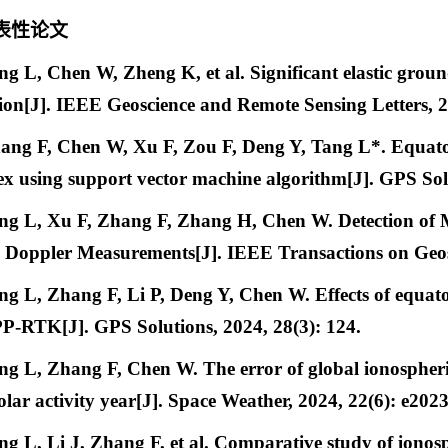
表性论文
ng L, Chen W, Zheng K, et al. Significant elastic gro
ion[J]. IEEE Geoscience and Remote Sensing Letters, 
ang F, Chen W, Xu F, Zou F, Deng Y, Tang L
*
. Equat
x using support vector machine algorithm[J]. GPS Solu
ng L, Xu F, Zhang F, Zhang H, Chen W. Detection of 
Doppler Measurements[J]. IEEE Transactions on Geos
ng L, Zhang F, Li P,
Deng Y, Chen W
. Effects of equa
PP-RTK[J]. GPS
S
olutions, 2024, 28(3): 124.
ng L, Zhang F, Chen W. The error of global ionosphe
solar activity year[J]. Space Weather, 2024, 22(6): e2
ng L, Li J, Zhang F, et al. Comparative study of ionos