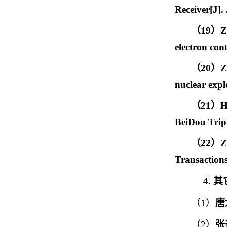
Receiver[J].
（
19
）
Z
electron con
（
20
）
Z
nuclear expl
（
21
）
H
BeiDou Tripl
（
22
）
Z
Transaction
4.
其
（1）
唐
（2）
张