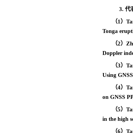
3.
代
（
1）
Ta
Tonga erupt
（
2
）
Zh
Doppler inde
（
3
）
Ta
Using GNSS 
（
4
）
Ta
on GNSS P
（
5
）
Ta
in the high 
（
6
）
Ta