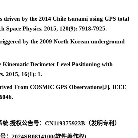
s driven by the 2014 Chile tsunami using GPS total
ch Space Physics. 2015, 120(9): 7918-7925.
 triggered by the 2009 North Korean underground
 Kinematic Decimeter-Level Positioning with
. 2015, 16(1): 1.
Derived From COSMIC GPS Observations[J]. IEEE
6046.
.授权公告号：CN119375923B（发明专利）
2024SR0814100(软件著作权)