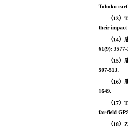
Tohoku earth
（
13
）
T
their impact 
（
14
）
61(9): 3577-
（
15
）
507-513.
（
16
）
1649.
（
17
）
T
far-field GP
（
18
）
Z