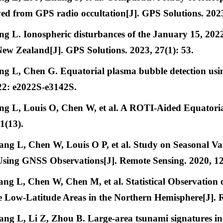
ed from GPS radio occultation[J]. GPS Solutions. 2023
ng L. Ionospheric disturbances of the January 15, 202
ew Zealand[J]. GPS Solutions. 2023, 27(1): 53.
ng L, Chen G. Equatorial plasma bubble detection using
22: e2022S-e3142S.
ng L, Louis O, Chen W, et al. A ROTI-Aided Equatori
1(13).
ang L, Chen W, Louis O P, et al. Study on Seasonal V
sing GNSS Observations[J]. Remote Sensing. 2020, 12
ang L, Chen W, Chen M, et al. Statistical Observatio
 Low-Latitude Areas in the Northern Hemisphere[J]. R
ang L, Li Z, Zhou B. Large-area tsunami signatures i