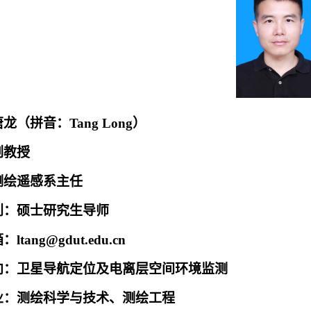
唐龙
（
拼音：
Tang Long
）
副教授
测绘遥感系主任
别：
硕士研究生导师
箱：
ltang@gdut.edu.cn
向：
卫星导航定位及电离层空间环境监测
业：
测绘科学与技术、测绘工程