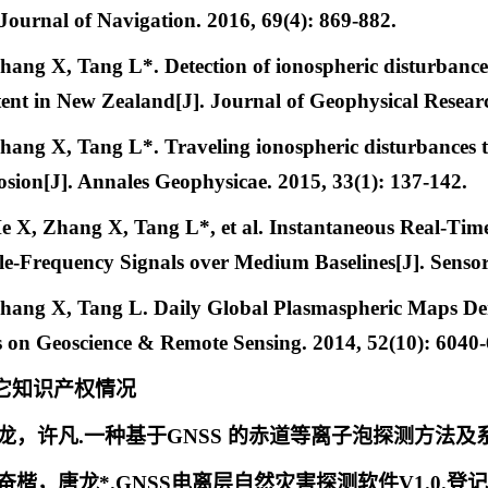
 Journal of Navigation. 2016, 69(4): 869-882.
hang X, Tang L*. Detection of ionospheric disturbance
tent in New Zealand[J]. Journal of Geophysical Resear
hang X, Tang L*. Traveling ionospheric disturbances
osion[J]. Annales Geophysicae. 2015, 33(1): 137-142.
e X, Zhang X, Tang L*, et al. Instantaneous Real-Time
e-Frequency Signals over Medium Baselines[J]. Sensors
hang X, Tang L. Daily Global Plasmaspheric Maps 
s on Geoscience & Remote Sensing. 2014, 52(10): 6040-
它知识产权情况
龙，许凡
.一种基于GNSS 的赤道等离子泡探测方法及系统
奋楷，唐龙
*.
GNSS电离层自然灾害探测软件V1.0.登记号：